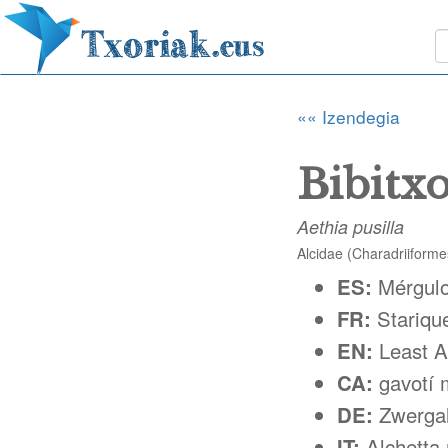
«« Izendegia
Bibitxo
Aethia pusilla
Alcidae (Charadriiforme
ES:
Mérgul
FR:
Stariqu
EN:
Least A
CA:
gavotí 
DE:
Zwerga
IT:
Alchetta