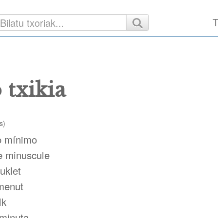
T
 txikia
s)
o mínimo
e minuscule
uklet
menut
lk
 minuta