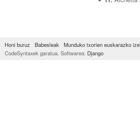
Honi buruz
Babesleak
Munduko txorien euskarazko iz
CodeSyntaxek garatua. Softwarea:
Django