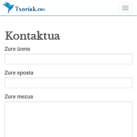
Togg
navi
Kontaktua
Zure izena
Zure eposta
Zure mezua