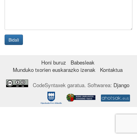
Honi buruz
Babesleak
Munduko txorien euskarazko izenak
Kontaktua
CodeSyntaxek garatua. Softwarea:
Django