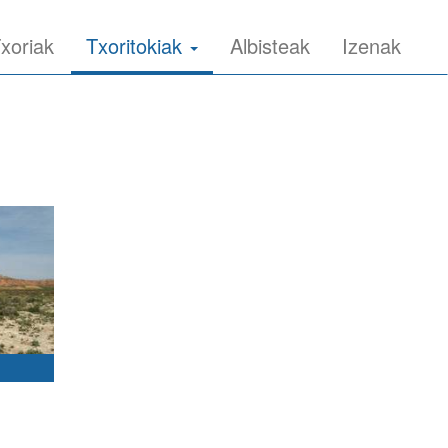
xoriak
Txoritokiak
Albisteak
Izenak