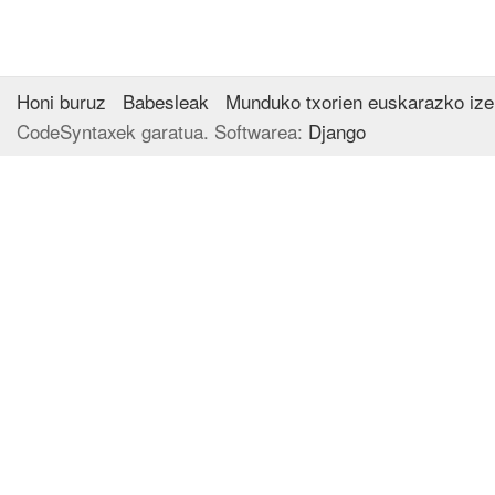
Honi buruz
Babesleak
Munduko txorien euskarazko iz
CodeSyntaxek garatua. Softwarea:
Django