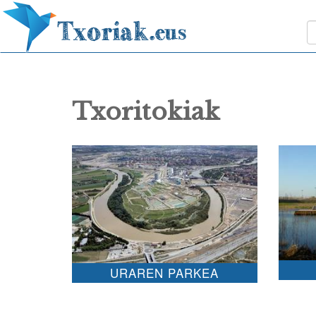
Txoritokiak
URAREN PARKEA