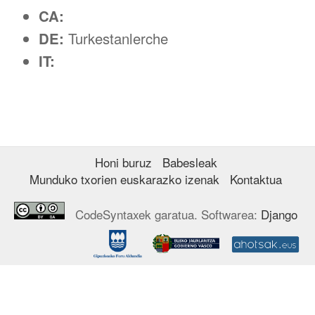
CA:
DE:
Turkestanlerche
IT:
Honi buruz
Babesleak
Munduko txorien euskarazko izenak
Kontaktua
CodeSyntaxek garatua. Softwarea:
Django