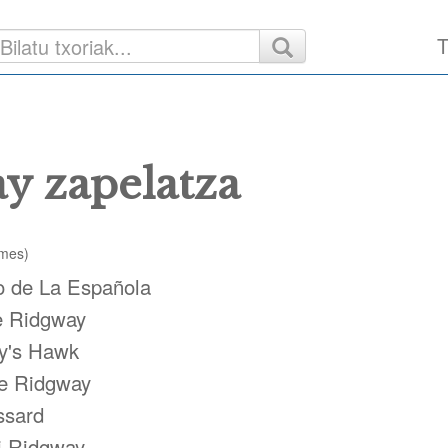
T
y zapelatza
rmes)
o de La Española
e Ridgway
y's Hawk
de Ridgway
ssard
i Ridgway