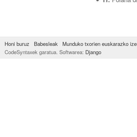
Honi buruz
Babesleak
Munduko txorien euskarazko iz
CodeSyntaxek garatua. Softwarea:
Django