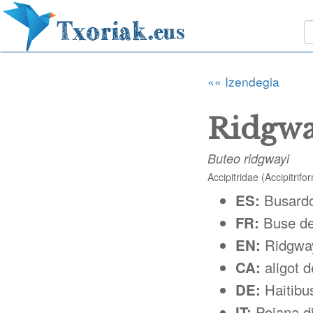
«« Izendegia
Ridgwa
Buteo ridgwayi
Accipitridae (Accipitrifo
ES:
Busard
FR:
Buse d
EN:
Ridgwa
CA:
aligot 
DE:
Haitibu
IT:
Poiana d