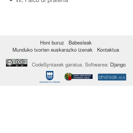
Honi buruz
Babesleak
Munduko txorien euskarazko izenak
Kontaktua
CodeSyntaxek garatua. Softwarea:
Django