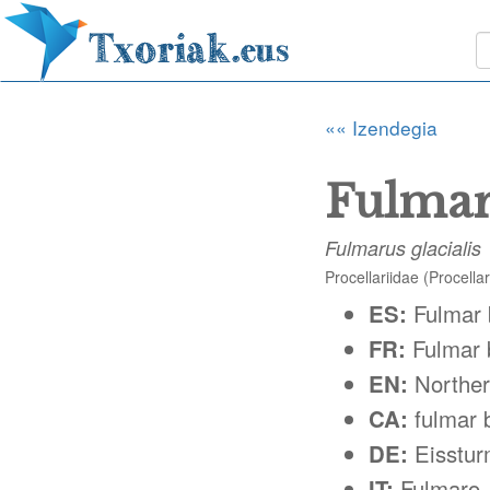
«« Izendegia
Fulmar
Fulmarus glacialis
Procellariidae (Procella
ES:
Fulmar 
FR:
Fulmar 
EN:
Northe
CA:
fulmar 
DE:
Eisstur
IT:
Fulmaro