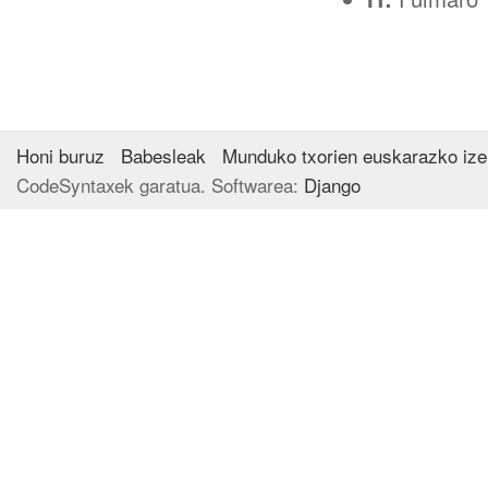
Honi buruz
Babesleak
Munduko txorien euskarazko iz
CodeSyntaxek garatua. Softwarea:
Django