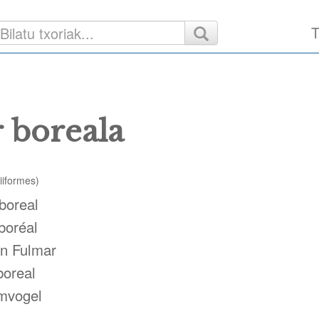
T
 boreala
riiformes)
boreal
boréal
rn Fulmar
boreal
mvogel