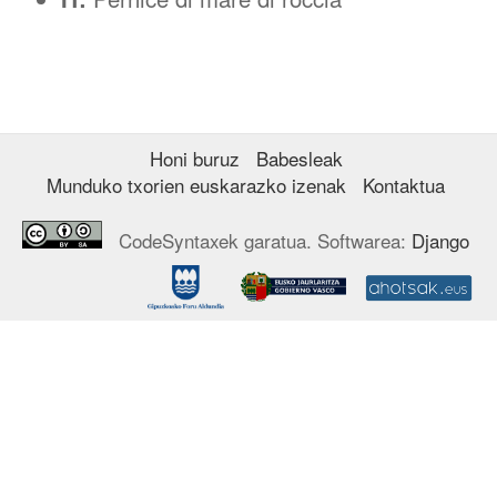
Honi buruz
Babesleak
Munduko txorien euskarazko izenak
Kontaktua
CodeSyntaxek garatua. Softwarea:
Django