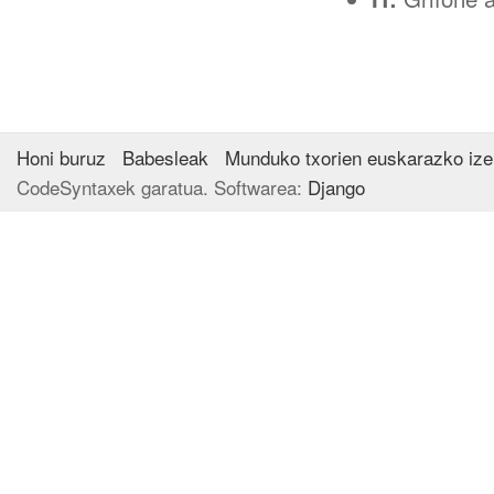
Honi buruz
Babesleak
Munduko txorien euskarazko iz
CodeSyntaxek garatua. Softwarea:
Django