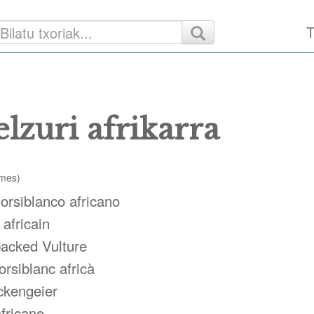
T
elzuri afrikarra
rmes)
dorsiblanco africano
africain
acked Vulture
orsiblanc africà
ckengeier
fricano