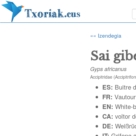
«« Izendegia
Sai gib
Gyps africanus
Accipitridae (Accipitrifo
ES:
Buitre 
FR:
Vautour 
EN:
White-b
CA:
voltor d
DE:
Weißrü
IT:
Grifone a