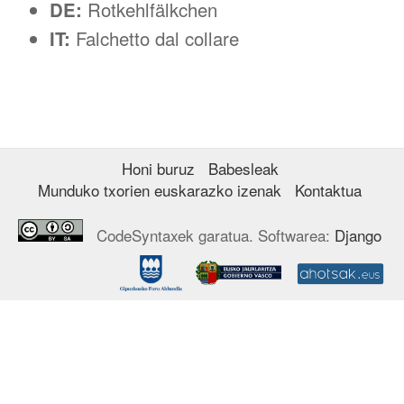
DE:
Rotkehlfälkchen
IT:
Falchetto dal collare
Honi buruz
Babesleak
Munduko txorien euskarazko izenak
Kontaktua
CodeSyntaxek garatua. Softwarea:
Django