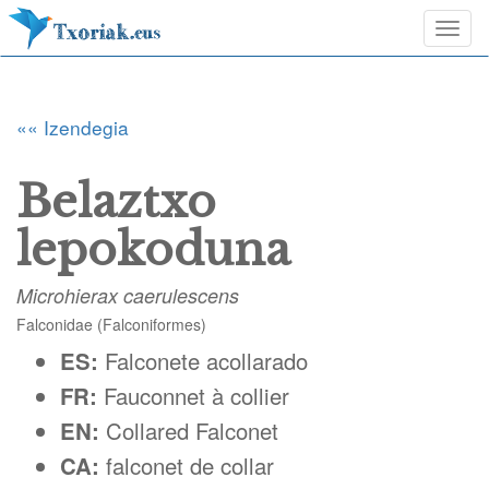
Togg
navi
«« Izendegia
Belaztxo
lepokoduna
Microhierax caerulescens
Falconidae (Falconiformes)
ES:
Falconete acollarado
FR:
Fauconnet à collier
EN:
Collared Falconet
CA:
falconet de collar