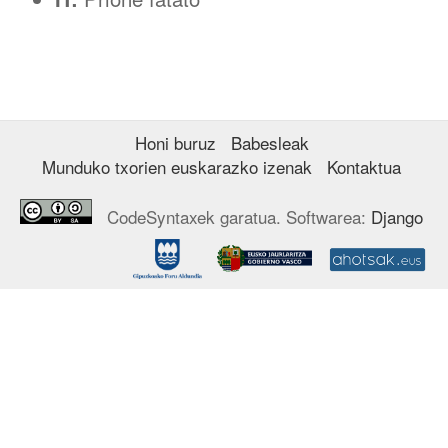
Honi buruz
Babesleak
Munduko txorien euskarazko izenak
Kontaktua
CodeSyntaxek garatua. Softwarea:
Django