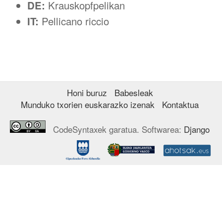
DE:
Krauskopfpelikan
IT:
Pellicano riccio
Honi buruz
Babesleak
Munduko txorien euskarazko izenak
Kontaktua
CodeSyntaxek garatua. Softwarea:
Django