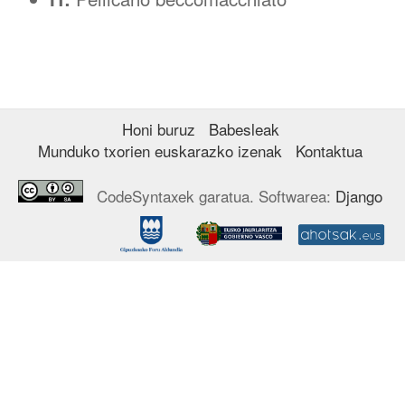
Honi buruz
Babesleak
Munduko txorien euskarazko izenak
Kontaktua
CodeSyntaxek garatua. Softwarea:
Django