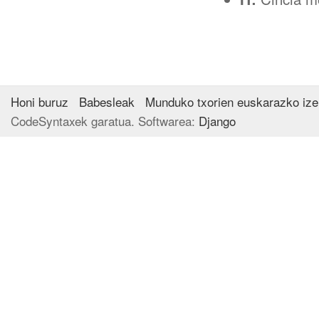
Honi buruz
Babesleak
Munduko txorien euskarazko iz
CodeSyntaxek garatua. Softwarea:
Django