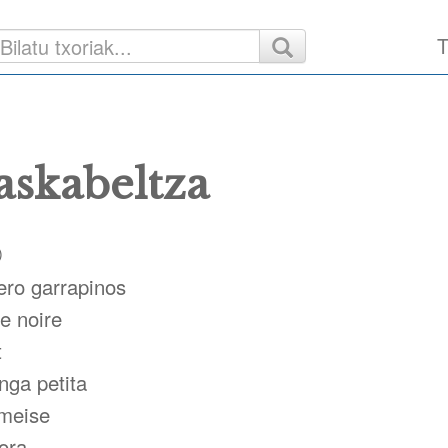
T
askabeltza
)
ro garrapinos
e noire
t
nga petita
meise
ora