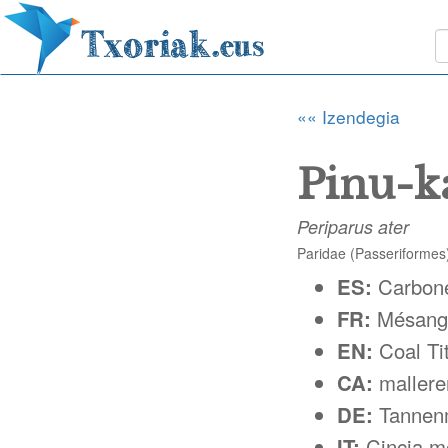
«« Izendegia
Pinu-k
Periparus ater
Paridae (Passeriformes
ES:
Carbone
FR:
Mésang
EN:
Coal Ti
CA:
mallere
DE:
Tannen
IT:
Cincia m