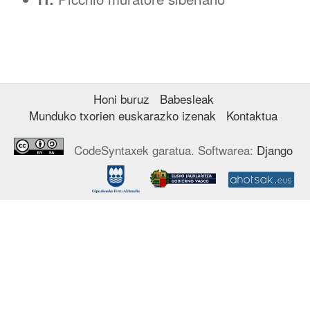
Honi buruz
Babesleak
Munduko txorien euskarazko izenak
Kontaktua
CodeSyntaxek garatua. Softwarea:
Django