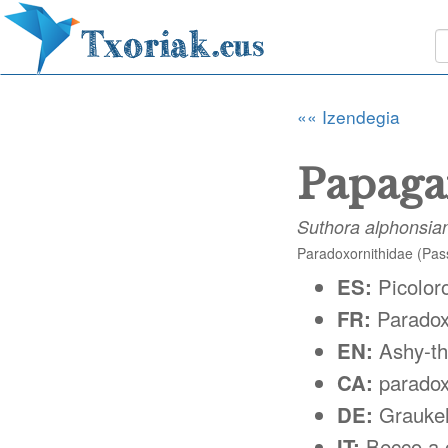
«« Izendegia
Papaga
Suthora alphonsia
Paradoxornithidae (Pas
ES:
Picoloro
FR:
Paradox
EN:
Ashy-th
CA:
paradox
DE:
Grauke
IT:
Becco a 