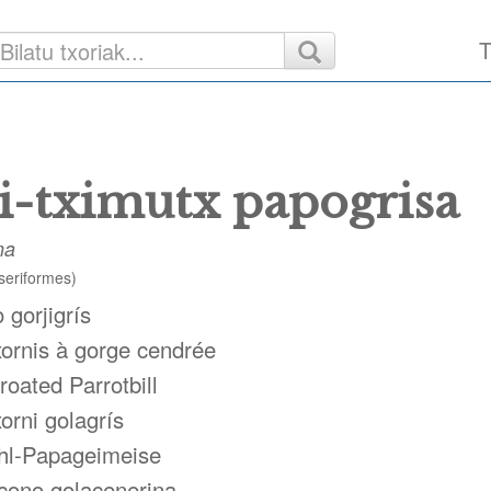
T
i-tximutx papogrisa
na
seriformes)
 gorjigrís
ornis à gorge cendrée
roated Parrotbill
orni golagrís
hl-Papageimeise
cono golacenerina