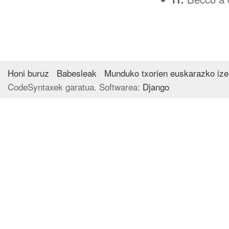
Honi buruz
Babesleak
Munduko txorien euskarazko iz
CodeSyntaxek garatua. Softwarea:
Django