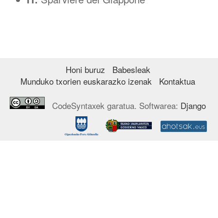
Honi buruz
Babesleak
Munduko txorien euskarazko izenak
Kontaktua
CodeSyntaxek garatua. Softwarea:
Django