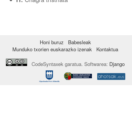
Honi buruz
Babesleak
Munduko txorien euskarazko izenak
Kontaktua
CodeSyntaxek garatua. Softwarea:
Django