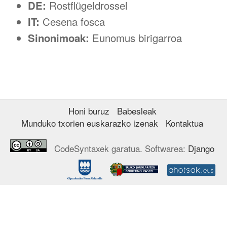
DE:
Rostflügeldrossel
IT:
Cesena fosca
Sinonimoak:
Eunomus birigarroa
Honi buruz
Babesleak
Munduko txorien euskarazko izenak
Kontaktua
CodeSyntaxek garatua. Softwarea:
Django