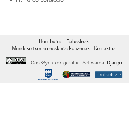
Honi buruz
Babesleak
Munduko txorien euskarazko izenak
Kontaktua
CodeSyntaxek garatua. Softwarea:
Django