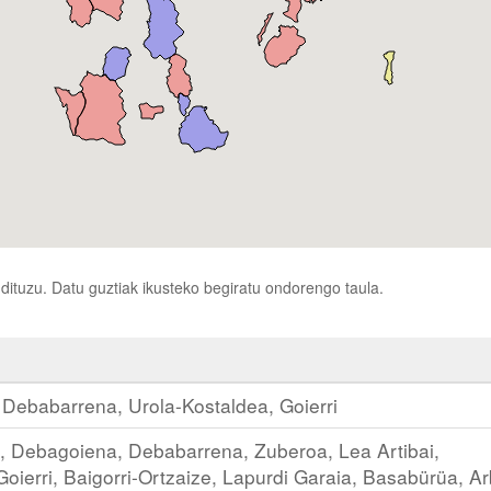
ituzu. Datu guztiak ikusteko begiratu ondorengo taula.
Debabarrena, Urola-Kostaldea, Goierri
, Debagoiena, Debabarrena, Zuberoa, Lea Artibai,
ierri, Baigorri-Ortzaize, Lapurdi Garaia, Basabürüa, Ar