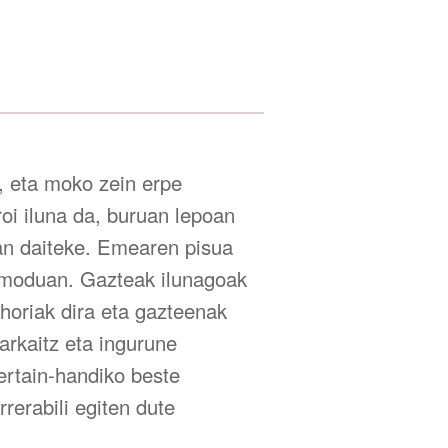
a, eta moko zein erpe
oi iluna da, buruan lepoan
an daiteke. Emearen pisua
en moduan. Gazteak ilunagoak
 horiak dira eta gazteenak
arkaitz eta ingurune
ertain-handiko beste
rerabili egiten dute