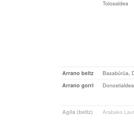
Tolosaldea
Arrano beltz
Basabürüa, D
Arrano gorri
Donostialde
Agila (beltz)
Arabako Laut