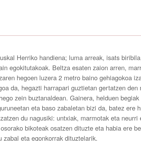
uskal Herriko handiena; luma arreak, isats biribil
ain egokitutakoak. Beltza esaten zaion arren, marr
tzaren hegoen luzera 2 metro baino gehiagokoa iz
iagoa da, hegazti harrapari guztietan gertatzen d
, hego zein buztanaldean. Gainera, helduen begiak
uruneetan eta baso zabaletan bizi da, batez ere h
izatzen du nagusiki: untxiak, marmotak eta neurri 
 osorako bikoteak osatzen dituzte eta habia ere ber
 zabal eta egonkorrak dituztelarik.