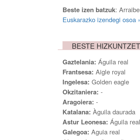
Beste izen batzuk
: Arraibe
Euskarazko izendegi osoa 
BESTE HIZKUNTZE
Gaztelania:
Águila real
Frantsesa:
Aigle royal
Ingelesa:
Golden eagle
Okzitaniera:
-
Aragoiera:
-
Katalana:
Àguila daurada
Astur Leonesa:
Águila rea
Galegoa:
Aguia real