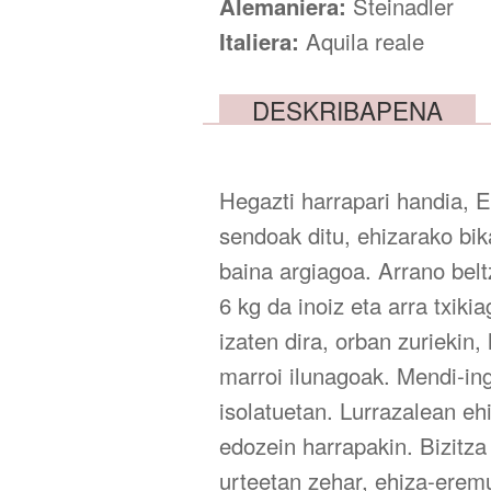
Alemaniera:
Steinadler
Italiera:
Aquila reale
DESKRIBAPENA
Hegazti harrapari handia, E
sendoak ditu, ehizarako bik
baina argiagoa. Arrano bel
6 kg da inoiz eta arra txik
izaten dira, orban zuriekin
marroi ilunagoak. Mendi-ing
isolatuetan. Lurrazalean eh
edozein harrapakin. Bizitza
urteetan zehar, ehiza-eremu