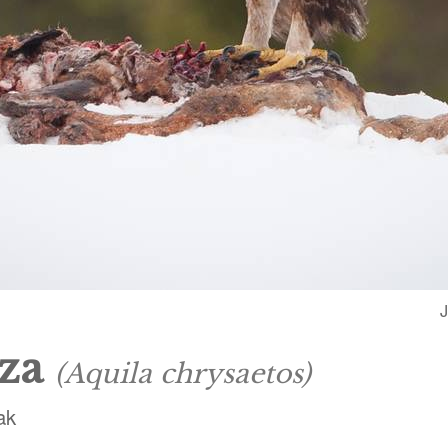
J
tza
(Aquila chrysaetos)
ak