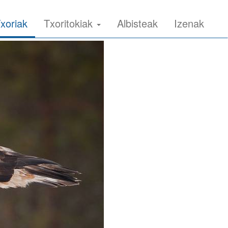
xoriak
Txoritokiak
Albisteak
Izenak