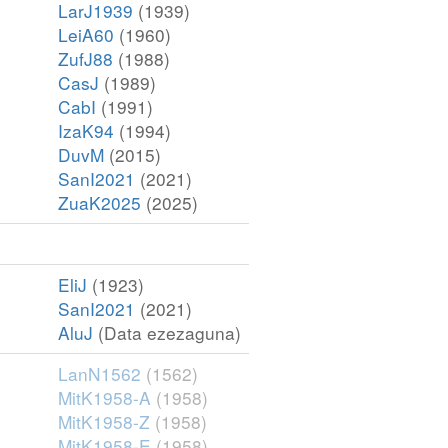
LarJ1939
(1939)
LeiA60
(1960)
ZufJ88
(1988)
CasJ
(1989)
CabI
(1991)
IzaK94
(1994)
DuvM
(2015)
SanI2021
(2021)
ZuaK2025
(2025)
EliJ
(1923)
SanI2021
(2021)
AluJ
(Data ezezaguna)
LanN1562
(1562)
MitK1958-A
(1958)
MitK1958-Z
(1958)
MitK1958-E
(1958)