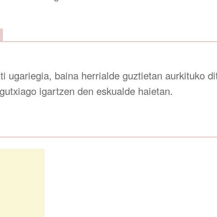
 ugariegia, baina herrialde guztietan aurkituko dit
gutxiago igartzen den eskualde haietan.