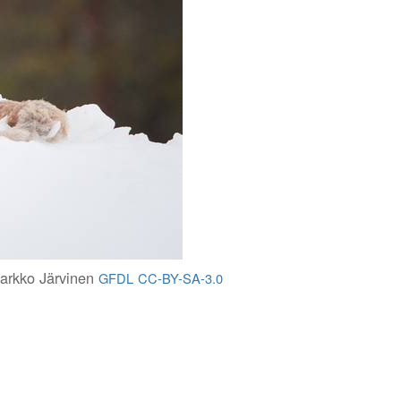
arkko Järvinen
GFDL
CC-BY-SA-3.0