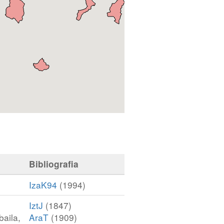
Bibliografia
IzaK94
(1994)
IztJ
(1847)
baila,
AraT
(1909)