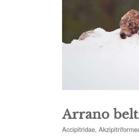
Arrano bel
Accipitridae, Akzipitriforme