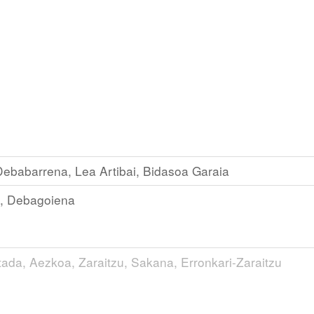
ebabarrena, Lea Artibai, Bidasoa Garaia
a, Debagoiena
ada, Aezkoa, Zaraitzu, Sakana, Erronkari-Zaraitzu