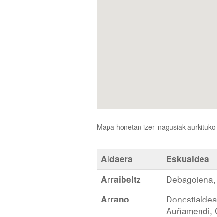
Mapa honetan izen nagusiak aurkituko d
Aldaera
Eskualdea
Arraibeltz
Debagoiena, 
Arrano
Donostialdea
Auñamendi, Go