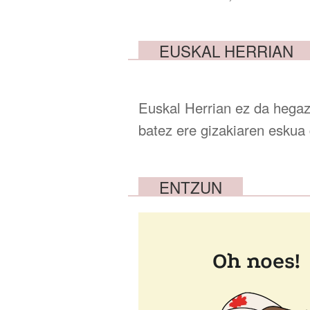
EUSKAL HERRIAN
Euskal Herrian ez da hegazti
batez ere gizakiaren eskua 
ENTZUN