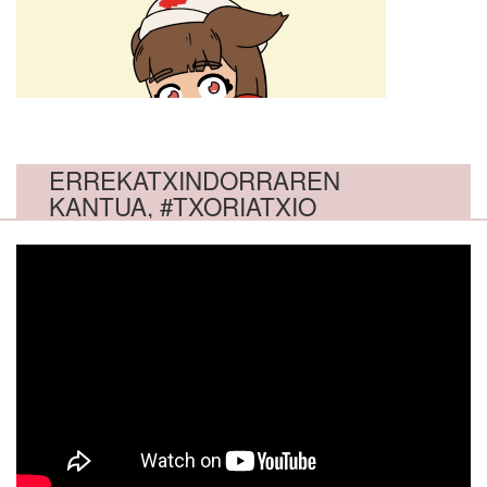
ERREKATXINDORRAREN
KANTUA, #TXORIATXIO