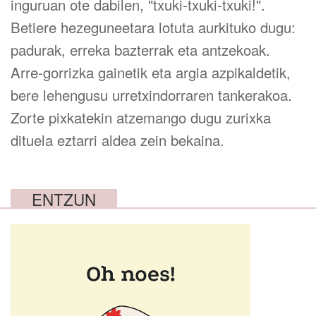
inguruan ote dabilen, "txuki-txuki-txuki!".
Betiere hezeguneetara lotuta aurkituko dugu:
padurak, erreka bazterrak eta antzekoak.
Arre-gorrizka gainetik eta argia azpikaldetik,
bere lehengusu urretxindorraren tankerakoa.
Zorte pixkatekin atzemango dugu zurixka
dituela eztarri aldea zein bekaina.
ENTZUN