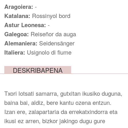
Aragoiera:
-
Katalana:
Rossinyol bord
Astur Leonesa:
-
Galegoa:
Reiseñor da auga
Alemaniera:
Seidensänger
Italiera:
Usignolo di fiume
DESKRIBAPENA
Txori lotsati samarra, gutxitan ikusiko duguna,
baina bai, aldiz, bere kantu ozena entzun.
Izan ere, zalapartaria da errekatxindorra eta
ikusi ez arren, bizkor jakingo dugu gure