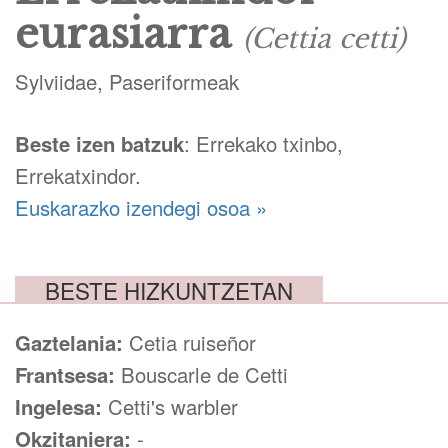
eurasiarra
(Cettia cetti)
Sylviidae, Paseriformeak
Beste izen batzuk
: Errekako txinbo,
Errekatxindor.
Euskarazko izendegi osoa »
BESTE HIZKUNTZETAN
Gaztelania:
Cetia ruiseñor
Frantsesa:
Bouscarle de Cetti
Ingelesa:
Cetti's warbler
Okzitaniera:
-