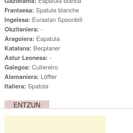
Gaztelania:
Espátula blanca
Frantsesa:
Spatule blanche
Ingelesa:
Eurasian Spoonbill
Okzitaniera:
-
Aragoiera:
Espatula
Katalana:
Becplaner
Astur Leonesa:
-
Galegoa:
Cullereiro
Alemaniera:
Löffler
Italiera:
Spatola
ENTZUN