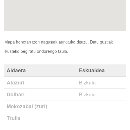
Mapa honetan izen nagusiak aurkituko dituzu. Datu guztiak
ikusteko begiratu ondorengo taula.
Aldaera
Eskualdea
Atazuri
Bizkaia
Golhari
Bizkaia
Mokozabal (zuri)
Trulla