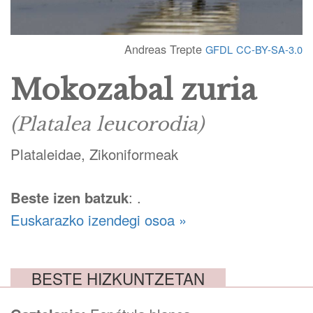
Andreas Trepte
GFDL
CC-BY-SA-3.0
Mokozabal zuria
(Platalea leucorodia)
Plataleidae, Zikoniformeak
Beste izen batzuk
: .
Euskarazko izendegi osoa »
BESTE HIZKUNTZETAN