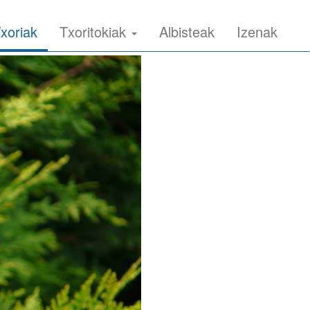
xoriak
Txoritokiak
Albisteak
Izenak