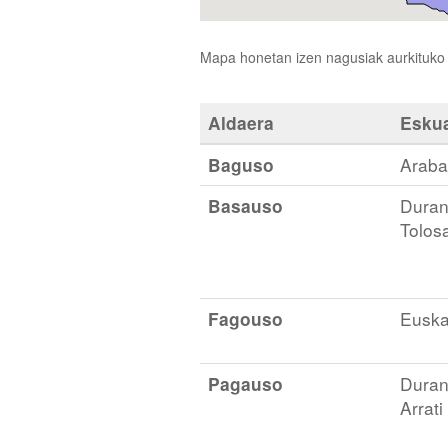
Mapa honetan izen nagusiak aurkituko d
Aldaera
Esku
Baguso
Araba
Basauso
Duran
Tolos
Fagouso
Euska
Pagauso
Duran
Arrati