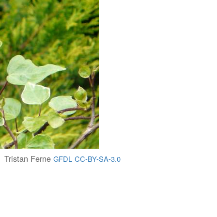
Tristan Ferne
GFDL
CC-BY-SA-3.0