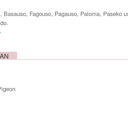
, Basauso, Fagouso, Pagauso, Paloma, Paseko u
do.
»
TAN
igeon