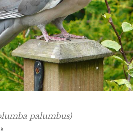
olumba palumbus)
ak