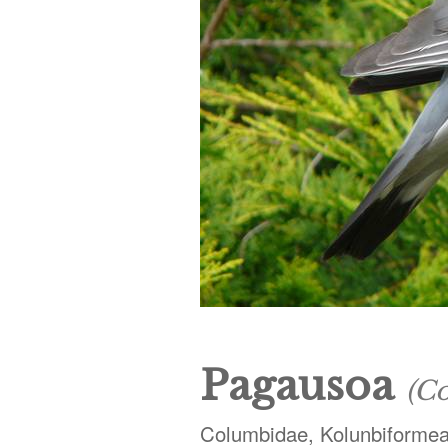
Pagausoa
(C
Columbidae, Kolunbiforme