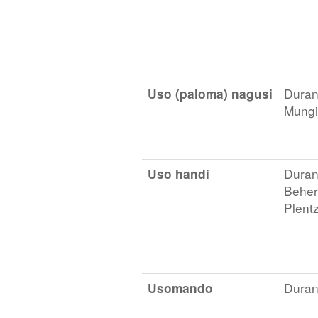
Uso (paloma) nagusi
Durang
Mungi
Uso handi
Duran
Behere
Plent
Usomando
Duran