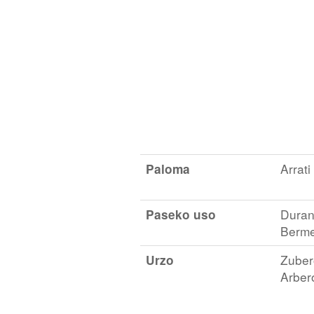
Paloma
Arrat
Paseko uso
Durang
Berme
Urzo
Zuber
Arbero