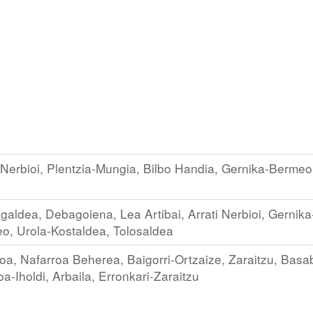
i Nerbioi, Plentzia-Mungia, Bilbo Handia, Gernika-Bermeo
aldea, Debagoiena, Lea Artibai, Arrati Nerbioi, Gernika
o, Urola-Kostaldea, Tolosaldea
oa, Nafarroa Beherea, Baigorri-Ortzaize, Zaraitzu, Basa
a-Iholdi, Arbaila, Erronkari-Zaraitzu