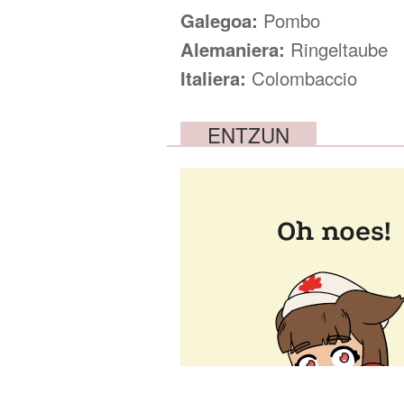
Galegoa:
Pombo
Alemaniera:
Ringeltaube
Italiera:
Colombaccio
ENTZUN