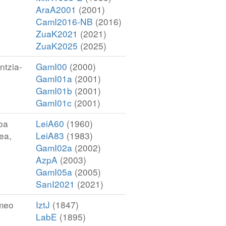
AraA2001
(2001)
CamI2016-NB
(2016)
ZuaK2021
(2021)
ZuaK2025
(2025)
ntzia-
GamI00
(2000)
GamI01a
(2001)
GamI01b
(2001)
GamI01c
(2001)
oa
LeiA60
(1960)
ea,
LeiA83
(1983)
GamI02a
(2002)
AzpA
(2003)
GamI05a
(2005)
SanI2021
(2021)
rmeo
IztJ
(1847)
LabE
(1895)