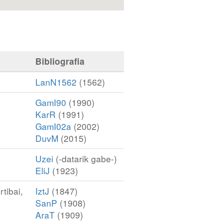
Bibliografia
LanN1562
(1562)
GamI90
(1990)
KarR
(1991)
GamI02a
(2002)
DuvM
(2015)
Uzei
(-datarik gabe-)
EliJ
(1923)
tibai,
IztJ
(1847)
SanP
(1908)
AraT
(1909)