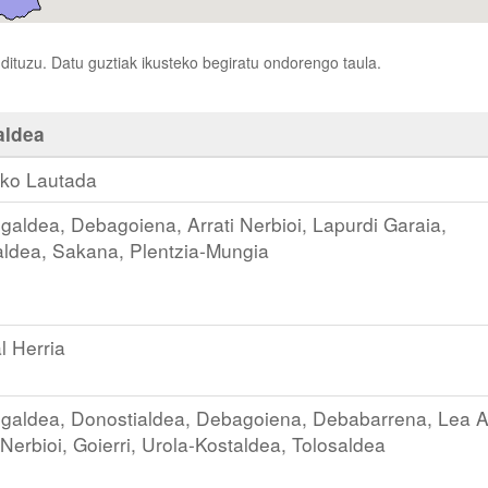
ituzu. Datu guztiak ikusteko begiratu ondorengo taula.
aldea
ko Lautada
galdea, Debagoiena, Arrati Nerbioi, Lapurdi Garaia,
aldea, Sakana, Plentzia-Mungia
l Herria
galdea, Donostialdea, Debagoiena, Debabarrena, Lea Ar
 Nerbioi, Goierri, Urola-Kostaldea, Tolosaldea