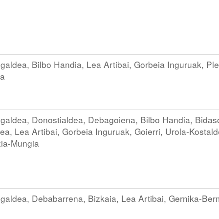
aldea, Bilbo Handia, Lea Artibai, Gorbeia Inguruak, Ple
a
galdea, Donostialdea, Debagoiena, Bilbo Handia, Bidas
a, Lea Artibai, Gorbeia Inguruak, Goierri, Urola-Kostald
zia-Mungia
galdea, Debabarrena, Bizkaia, Lea Artibai, Gernika-Be