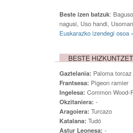
Beste izen batzuk
: Baguso
nagusi, Uso handi, Usoman
Euskarazko izendegi osoa 
BESTE HIZKUNTZE
Gaztelania:
Paloma torcaz
Frantsesa:
Pigeon ramier
Ingelesa:
Common Wood-P
Okzitaniera:
-
Aragoiera:
Turcazo
Katalana:
Tudó
Astur Leonesa:
-