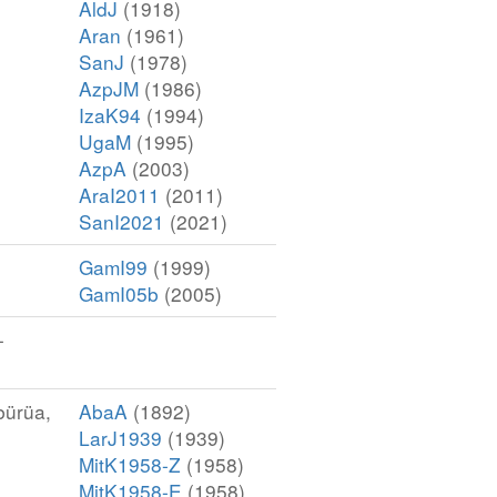
AldJ
(1918)
Aran
(1961)
SanJ
(1978)
AzpJM
(1986)
IzaK94
(1994)
UgaM
(1995)
AzpA
(2003)
AraI2011
(2011)
SanI2021
(2021)
GamI99
(1999)
GamI05b
(2005)
-
bürüa,
AbaA
(1892)
LarJ1939
(1939)
MitK1958-Z
(1958)
MitK1958-E
(1958)