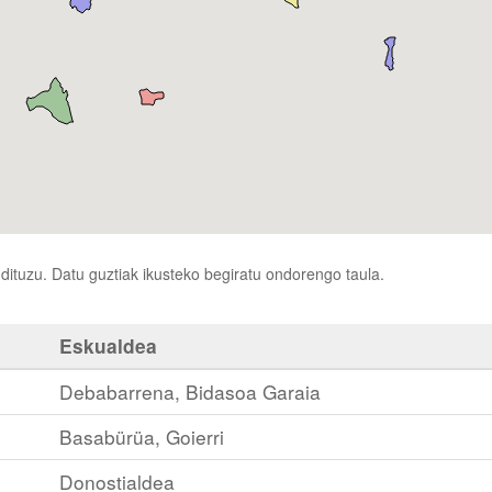
ituzu. Datu guztiak ikusteko begiratu ondorengo taula.
Eskualdea
Debabarrena, Bidasoa Garaia
Basabürüa, Goierri
Donostialdea