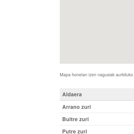
Mapa honetan izen nagusiak aurkituko d
Aldaera
Arrano zuri
Buitre zuri
Putre zuri