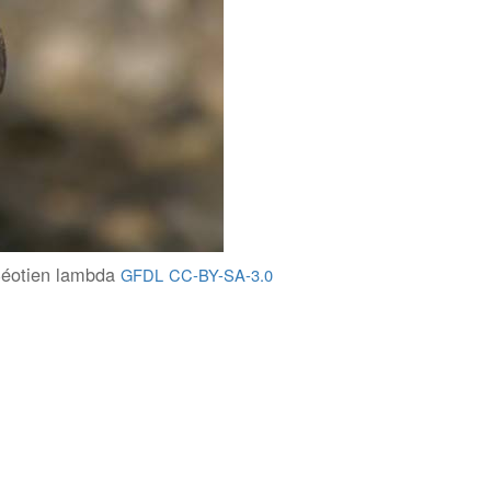
éotien lambda
GFDL
CC-BY-SA-3.0