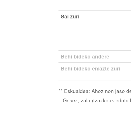
Sai zuri
Behi bideko andere
Behi bideko emazte zuri
** Eskualdea: Ahoz non jaso d
Grisez, zalantzazkoak edota bi