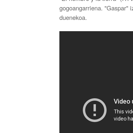
gogoangarriena. "Gaspar" iz
duenekoa.