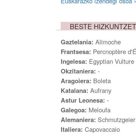
Euskarazko izendegi osoa 
BESTE HIZKUNTZE
Gaztelania:
Alimoche
Frantsesa:
Percnoptère d'
Ingelesa:
Egyptian Vulture
Okzitaniera:
-
Aragoiera:
Boleta
Katalana:
Aufrany
Astur Leonesa:
-
Galegoa:
Meloufa
Alemaniera:
Schmutzgeier
Italiera:
Capovaccaio