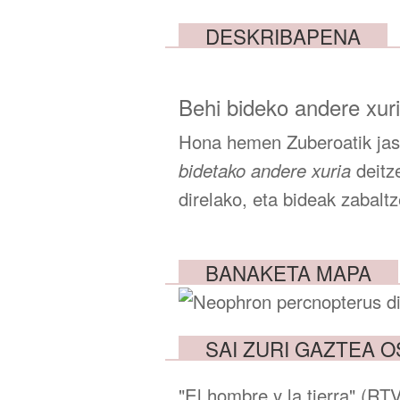
DESKRIBAPENA
Behi bideko andere xur
Hona hemen Zuberoatik jaso
bidetako andere xuria
deitz
direlako, eta bideak zabaltz
BANAKETA MAPA
SAI ZURI GAZTEA 
"El hombre y la tierra" (RT