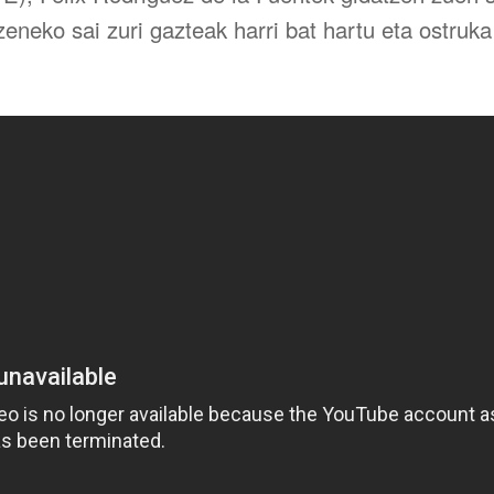
eneko sai zuri gazteak harri bat hartu eta ostruka