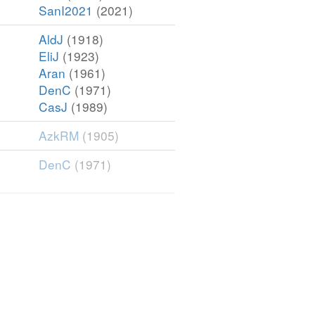
SanI2021
(2021)
AldJ
(1918)
EliJ
(1923)
Aran
(1961)
DenC
(1971)
CasJ
(1989)
AzkRM
(1905)
DenC
(1971)