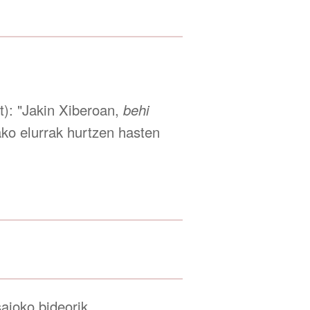
): "Jakin Xiberoan,
behi
ko elurrak hurtzen hasten
aioko bideorik