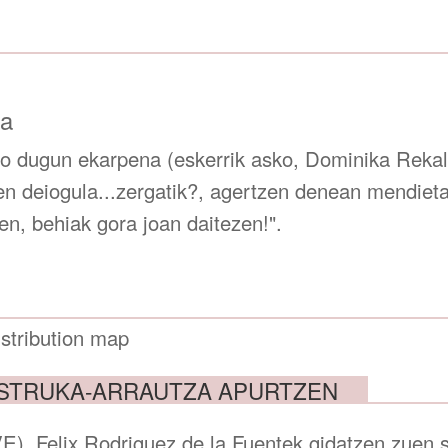
ia
 dugun ekarpena (eskerrik asko, Dominika Rekalt
en deiogula...zergatik?, agertzen denean mendieta
en, behiak gora joan daitezen!".
OSTRUKA-ARRAUTZA APURTZEN
VE), Felix Rodriguez de la Fuentek gidatzen zuen s