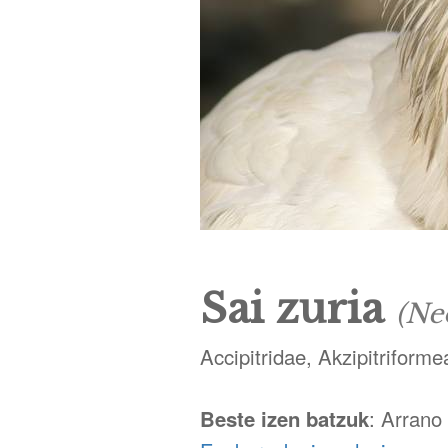
Sai zuria
(Ne
Accipitridae, Akzipitriforme
Beste izen batzuk
: Arrano 