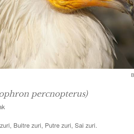
B
ophron percnopterus)
ak
zuri, Buitre zuri, Putre zuri, Sai zuri.