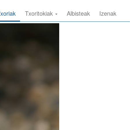
xoriak
Txoritokiak
Albisteak
Izenak