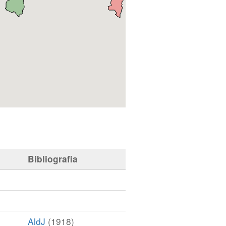
Bibliografia
AldJ
(1918)