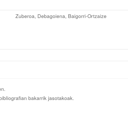
Zuberoa, Debagoiena, Baigorri-Ortzaize
en.
bliografian bakarrik jasotakoak.