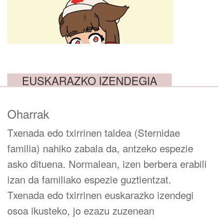
EUSKARAZKO IZENDEGIA
Oharrak
Txenada edo txirrinen taldea (Sternidae
familia) nahiko zabala da, antzeko espezie
asko dituena. Normalean, izen berbera erabili
izan da familiako espezie guztientzat.
Txenada edo txirrinen euskarazko izendegi
osoa ikusteko, jo ezazu zuzenean