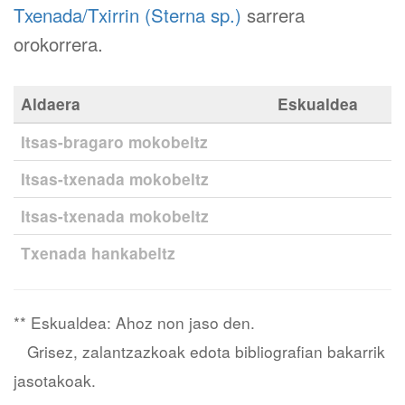
Txenada/Txirrin (Sterna sp.)
sarrera
orokorrera.
Aldaera
Eskualdea
Itsas-bragaro mokobeltz
Itsas-txenada mokobeltz
Itsas-txenada mokobeltz
Txenada hankabeltz
** Eskualdea: Ahoz non jaso den.
Grisez, zalantzazkoak edota bibliografian bakarrik
jasotakoak.