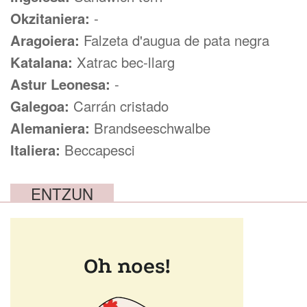
Okzitaniera:
-
Aragoiera:
Falzeta d'augua de pata negra
Katalana:
Xatrac bec-llarg
Astur Leonesa:
-
Galegoa:
Carrán cristado
Alemaniera:
Brandseeschwalbe
Italiera:
Beccapesci
ENTZUN