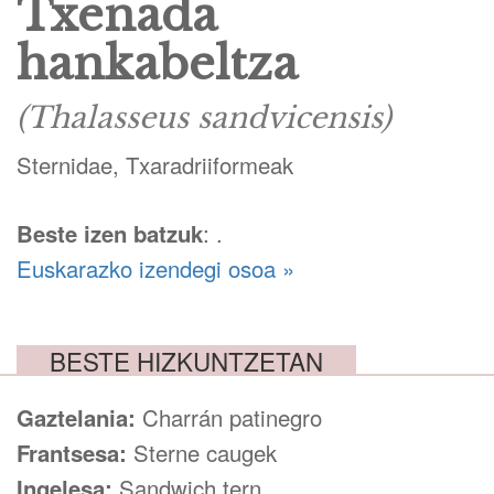
Txenada
hankabeltza
(Thalasseus sandvicensis)
Sternidae, Txaradriiformeak
Beste izen batzuk
: .
Euskarazko izendegi osoa »
BESTE HIZKUNTZETAN
Gaztelania:
Charrán patinegro
Frantsesa:
Sterne caugek
Ingelesa:
Sandwich tern