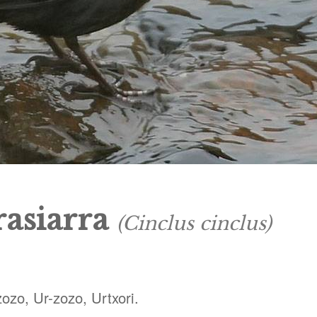
rasiarra
(Cinclus cinclus)
zozo, Ur-zozo, Urtxori.