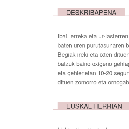
DESKRIBAPENA
Ibai, erreka eta ur-lasterre
baten uren purutasunaren bi
Begiak ireki eta ixten ditu
batzuk baino oxigeno gehia
eta gehienetan 10-20 segund
dituen zomorro eta ornogab
EUSKAL HERRIAN