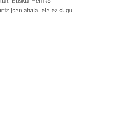
tan. Euskal Herriko
ntz joan ahala, eta ez dugu