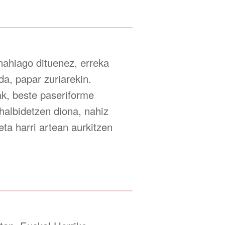
 nahiago dituenez, erreka
da, papar zuriarekin.
ak, beste paseriforme
albidetzen diona, nahiz
ta harri artean aurkitzen