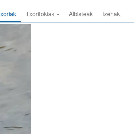
xoriak
Txoritokiak
Albisteak
Izenak