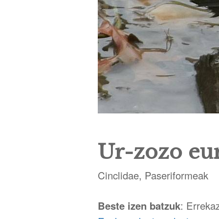
Ur-zozo eu
Cinclidae, Paseriformeak
Beste izen batzuk
: Erreka