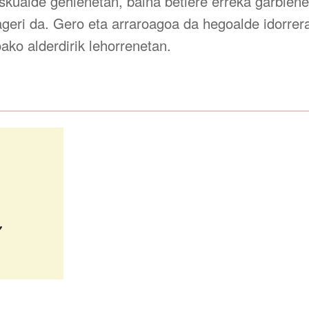
skualde gehienetan, baina betiere erreka garbiene
geri da. Gero eta arraroagoa da hegoalde idorrera
ako alderdirik lehorrenetan.