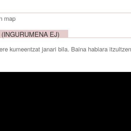
 (INGURUMENA EJ)
ere kumeentzat janari bila. Baina habiara itzultz