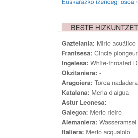
Euskarazko izendegi osoa 
BESTE HIZKUNTZE
Gaztelania:
Mirlo acuático
Frantsesa:
Cincle plongeur
Ingelesa:
White-throated D
Okzitaniera:
-
Aragoiera:
Torda nadadera
Katalana:
Merla d'aigua
Astur Leonesa:
-
Galegoa:
Merlo rieiro
Alemaniera:
Wasseramsel
Italiera:
Merlo acquaiolo