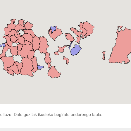
ituzu. Datu guztiak ikusteko begiratu ondorengo taula.