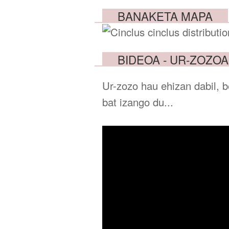
BANAKETA MAPA
BIDEOA - UR-ZOZOA
Ur-zozo hau ehizan dabil, b
bat izango du...