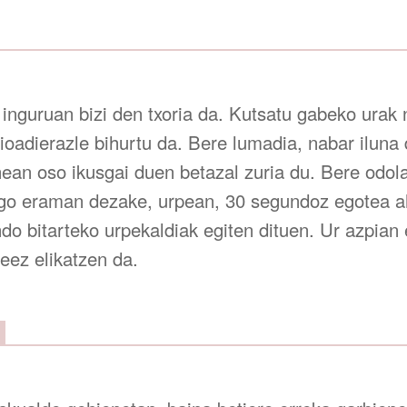
n inguruan bizi den txoria da. Kutsatu gabeko urak
oadierazle bihurtu da. Bere lumadia, nabar iluna 
enean oso ikusgai duen betazal zuria du. Bere odol
go eraman dezake, urpean, 30 segundoz egotea ah
o bitarteko urpekaldiak egiten dituen. Ur azpian e
eez elikatzen da.