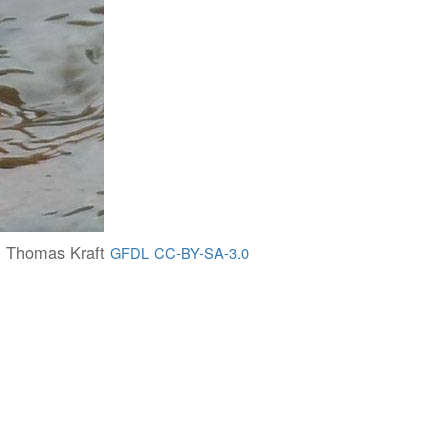
Thomas Kraft
GFDL
CC-BY-SA-3.0