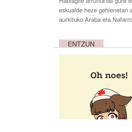
Habiagile arrunta da gure e
eskualde heze gehienetan a
aurkituko Araba eta Nafarro
ENTZUN