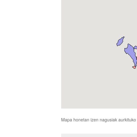
Mapa honetan izen nagusiak aurkituko d